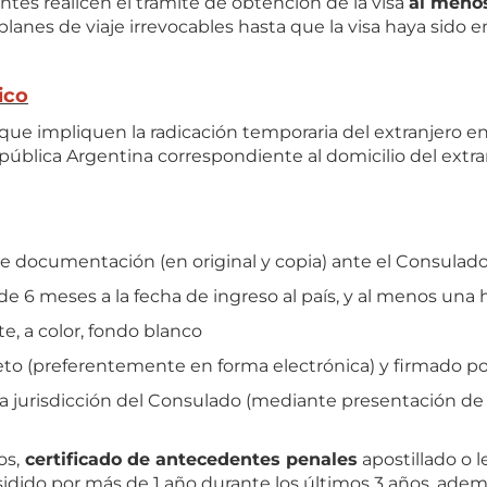
tes realicen el trámite de obtención de la visa
al menos
lanes de viaje irrevocables hasta que la visa haya sido e
ico
ico que impliquen la radicación temporaria del extranjero
ública Argentina correspondiente al domicilio del extranj
nte documentación (en original y copia) ante el Consulad
 6 meses a la fecha de ingreso al país, y al menos una ho
e, a color, fondo blanco
o (preferentemente en forma electrónica) y firmado por 
a jurisdicción del Consulado (mediante presentación de b
os,
certificado de antecedentes penales
apostillado o l
idido por más de 1 año durante los últimos 3 años, ade