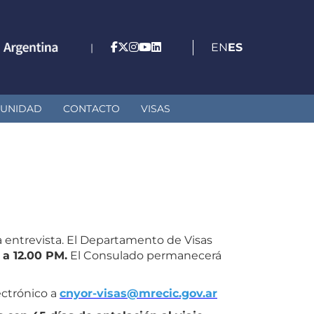
EN
ES
|
UNIDAD
CONTACTO
VISAS
a entrevista. El Departamento de Visas
 a 12.00 PM.
El Consulado permanecerá
ectrónico a
cnyor-visas@mrecic.gov.ar