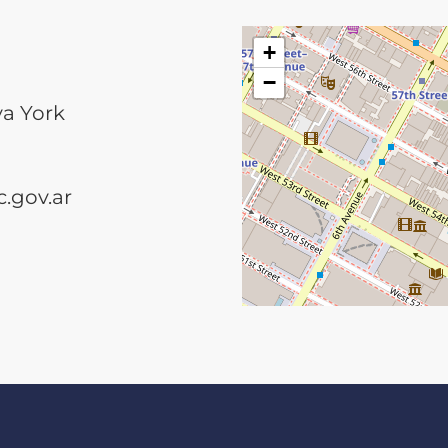
+
−
va York
.gov.ar