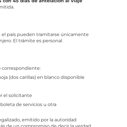
 con 45 días de antelación al viaje
mitida.
 en el país pueden tramitarse únicamente
ero. El trámite es personal.
o correspondiente:
ja (dos carillas) en blanco disponible
el solicitante
oleta de servicios u otra
egalizado, emitido por la autoridad
más de un compromiso de decir la verdad