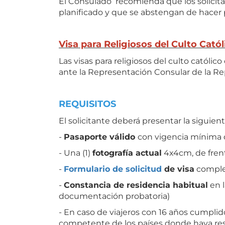
El Consulado recomienda que los solicitan
planificado y que se abstengan de hacer p
Visa para Religiosos del Culto Catól
Las visas para religiosos del culto catól
ante la Representación Consular de la Rep
REQUISITOS
El solicitante deberá presentar la siguie
-
Pasaporte válido
con vigencia mínima de
- Una (1)
fotografía actual
4x4cm, de frent
-
Formulario de solicitud
de visa
complet
-
Constancia de residencia habitual
en l
documentación probatoria)
- En caso de viajeros con 16 años cumplid
competente de los países donde haya res