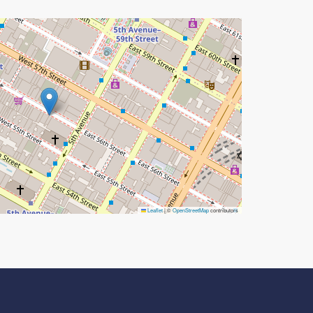
Leaflet
|
©
OpenStreetMap
contributors