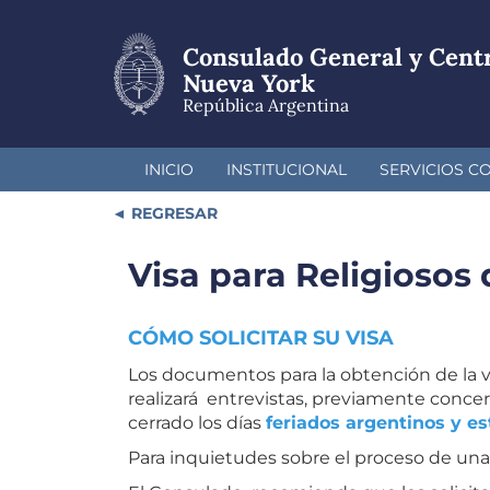
Pasar
al
Consulado General y Cent
contenido
principal
Nueva York
República Argentina
INICIO
INSTITUCIONAL
SERVICIOS C
REGRESAR
Visa para Religiosos 
CÓMO SOLICITAR SU VISA
Los documentos para la obtención de la v
realizará entrevistas, previamente concer
cerrado los días
feriados argentinos y e
Para inquietudes sobre el proceso de una 