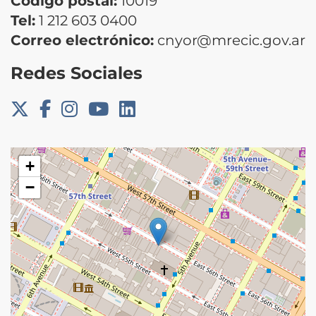
Código postal:
10019
Tel:
1 212 603 0400
Correo electrónico:
cnyor@mrecic.gov.ar
Redes Sociales
+
−