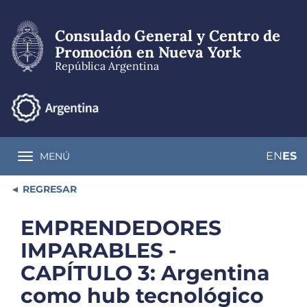
Pasar
al
Consulado General y Centro de
contenido
principal
Promoción en Nueva York
República Argentina
EN
ES
MENÚ
Toggle navigation
REGRESAR
EMPRENDEDORES
IMPARABLES -
CAPÍTULO 3: Argentina
como hub tecnológico