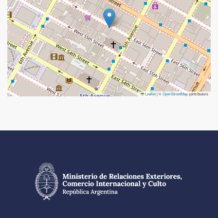
Leaflet
|
©
OpenStreetMap
contributors