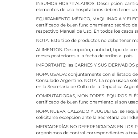
INSUMOS HOSPITALARIOS: Descripción, cantidad, 
elementos de uso hospitalarios deben tener un v
EQUIPAMIENTO MÉDICO, MAQUINARIA Y ELECTRÓ
certificado de buen funcionamiento técnico de o
respectivo Manual de Uso. En todos los casos se
NOTA: Este tipo de productos no debe tener más
ALIMENTOS: Descripción, cantidad, tipo de pre
meses posteriores a la fecha de arribo al país.
IMPORTANTE: las CARNES Y SUS DERIVADOS p
ROPA USADA: conjuntamente con el listado de de
Consulado Argentino. NOTA: La ropa usada sólo p
en la Secretaría de Culto de la República Argent
COMPUTADORAS, MONITORES, EQUIPOS ELÉCTRICO
certificado de buen funcionamiento si son usad
ROPA NUEVA, CALZADO Y JUGUETES: se requiere u
solicitarse excepción ante la Secretaría de Ind
MERCADERÍAS NO REFERENCIADAS EN LOS PUNTOS
organismos de control correspondientes a tra