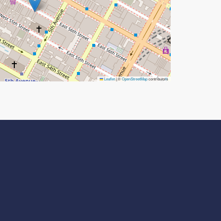
Leaflet
|
©
OpenStreetMap
contributors