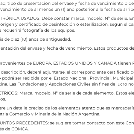
tipo de presentación del envase y fecha de vencimiento o de su 
encimiento de al menos un (1) año posterior a la fecha de arribo
NICA USADOS: Debe constar marca, modelo, Nº de serie. En 
rigen y certificado de desinfección o esterilización, según el 
 requerirá fotografía de los equipos.
 de diez (10) años de antigüedad.
sentación del envase y fecha de vencimiento. Estos productos de
rovenientes de EUROPA, ESTADOS UNIDOS Y CANADÁ tienen 
scripción, deberá adjuntarse, el correspondiente certificado d
odrá ser recibida por el Estado Nacional, Provincial, Municipal 
ina. Las Fundaciones y Asociaciones Civiles sin fines de lucro no 
S: Marca, modelo, Nº de serie de cada elemento. Estos ele
os.
n detalle preciso de los elementos atento que es mercadería s
ustria Comercio y Mineria de la Nación Argentina.
 PRECEDENTES: se sugiere tomar contacto con este Consulad
vés de COMCA.