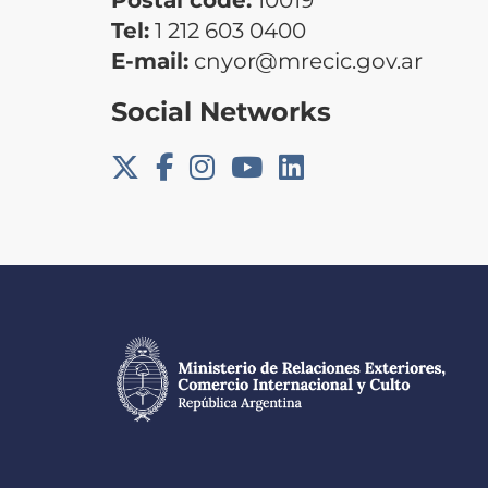
Postal code:
10019
Tel:
1 212 603 0400
E-mail:
cnyor@mrecic.gov.ar
Social Networks