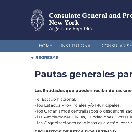
Skip
to
Consulate General and Pr
main
content
New York
Argentine Republic
HOME
INSTITUTIONAL
CONSULAR SE
REGRESAR
Pautas generales pa
Las Entidades que pueden recibir donaciones
- el Estado Nacional,
- los Estados Provinciales y/o Municipales,
- los Organismos centralizados o descentralizad
- las Asociaciones Civiles, Fundaciones u otras i
- las Organizaciones religiosas que están inscri
REQUISITOS DE ESTAS DOS ÚLTIMAS: