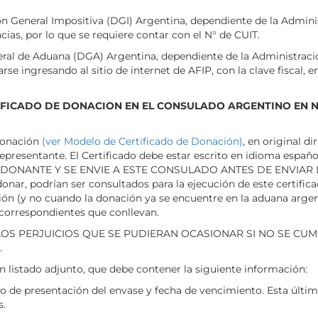
ón General Impositiva (DGI) Argentina, dependiente de la Admini
ias, por lo que se requiere contar con el N° de CUIT.
neral de Aduana (DGA) Argentina, dependiente de la Administraci
se ingresando al sitio de internet de AFIP, con la clave fiscal, en
IFICADO DE DONACION EN EL CONSULADO ARGENTINO EN 
 Donación
(ver Modelo de Certificado de Donación)
, en original d
su representante. El Certificado debe estar escrito en idioma
DONANTE Y SE ENVIE A ESTE CONSULADO ANTES DE ENVIAR L
donar, podrían ser consultados para la ejecución de este certifi
ión (y no cuando la donación ya se encuentre en la aduana argen
 correspondientes que conllevan.
OS PERJUICIOS QUE SE PUDIERAN OCASIONAR SI NO SE CU
.
n listado adjunto, que debe contener la siguiente información:
o de presentación del envase y fecha de vencimiento. Esta últi
s.