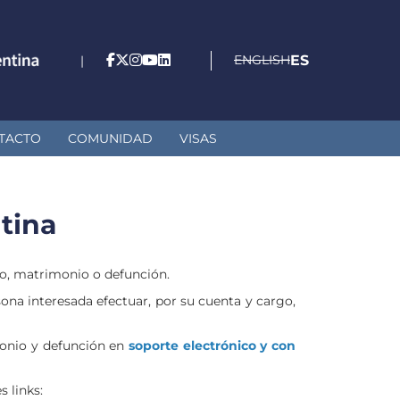
ENGLISH
ES
|
TACTO
COMUNIDAD
VISAS
ntina
nto, matrimonio o defunción.
sona interesada efectuar, por su cuenta y cargo,
monio y defunción en
soporte electrónico y con
 links: