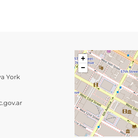
+
−
va York
.gov.ar