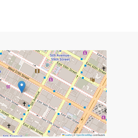
Leaflet
|
©
OpenStreetMap
contributors