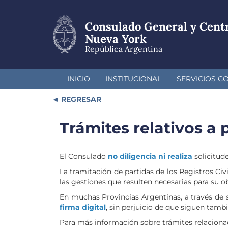
Pasar
al
Consulado General y Cent
contenido
principal
Nueva York
República Argentina
INICIO
INSTITUCIONAL
SERVICIOS C
REGRESAR
Trámites relativos a 
El Consulado
no diligencia ni realiza
solicitude
La tramitación de partidas de los Registros Civi
las gestiones que resulten necesarias para su o
En muchas Provincias Argentinas, a través de 
firma digital
, sin perjuicio de que siguen tamb
Para más información sobre trámites relacionado