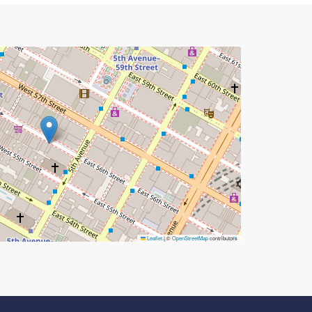
Leaflet
|
©
OpenStreetMap
contributors