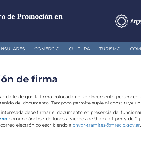
ro de Promoción en
ONSULARES
COMERCIO
CULTURA
TURISMO
COM
ión de firma
ular da fe de que la firma colocada en un documento pertenece a
 contenido del documento. Tampoco permite suple ni constituye u
 interesada debe firmar el documento en presencia del funcionar
urno
comunicándose de lunes a viernes de 9 am a 1 pm y de 2 p
 correo electrónico escribiendo a
cnyor-tramites@mrecic.gov.ar