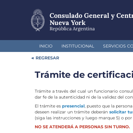
Pasar
al
Consulado General y Cent
contenido
principal
Nueva York
República Argentina
INICIO
INSTITUCIONAL
SERVICIOS C
REGRESAR
Trámite de certificac
Trámite a través del cual un funcionario cons
dar fe de la autenticidad ni de la validez del
El trámite es
presencial
, puesto que la persona
deseen realizar un trámite deberán
solicitar t
(siga las instrucciones y luego marque 5) o por
NO SE ATENDERÁ A PERSONAS SIN TURNO.