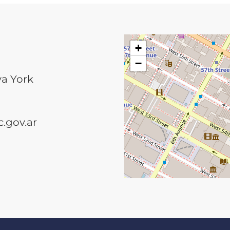
+
−
va York
.gov.ar