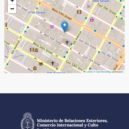
+
−
Leaflet
|
©
OpenStreetMap
contributors