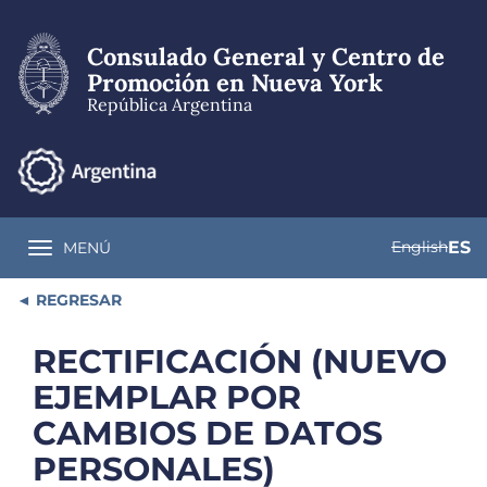
Pasar
al
Consulado General y Centro de
contenido
principal
Promoción en Nueva York
República Argentina
English
ES
MENÚ
Toggle navigation
REGRESAR
RECTIFICACIÓN (NUEVO
EJEMPLAR POR
CAMBIOS DE DATOS
PERSONALES)