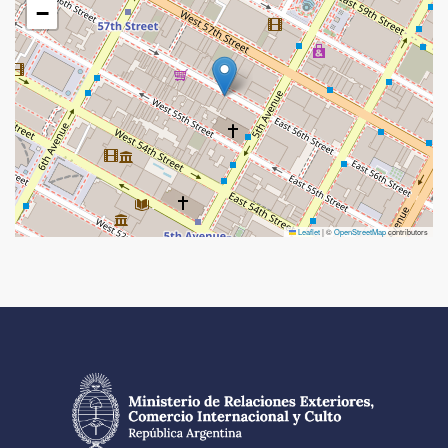
−
Leaflet
|
©
OpenStreetMap
contributors