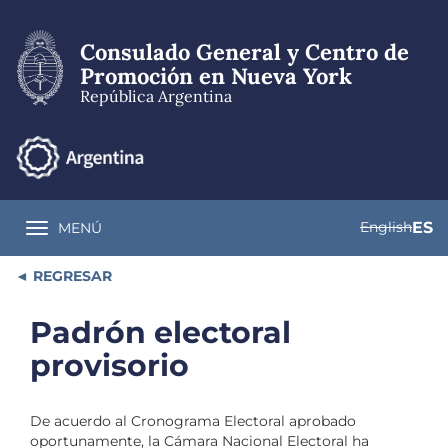
Pasar
al
Consulado General y Centro de
contenido
principal
Promoción en Nueva York
República Argentina
English
ES
MENÚ
Toggle navigation
REGRESAR
Padrón electoral
provisorio
De acuerdo al Cronograma Electoral aprobado
oportunamente, la Cámara Nacional Electoral ha