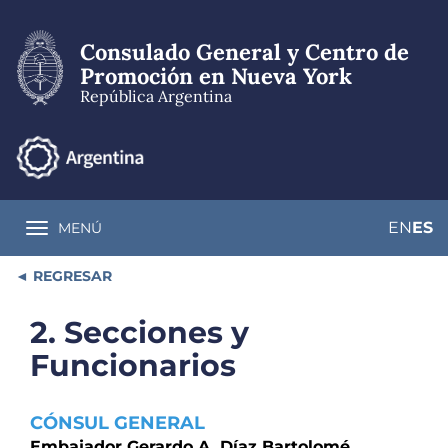
Pasar
al
Consulado General y Centro de
contenido
principal
Promoción en Nueva York
República Argentina
EN
ES
MENÚ
Toggle navigation
REGRESAR
2. Secciones y
Funcionarios
CÓNSUL GENERAL
Embajador Gerardo A. Díaz Bartolomé