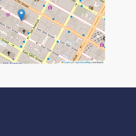
Leaflet
|
©
OpenStreetMap
contributors