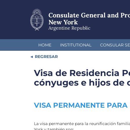
Skip
to
Consulate General and Pr
main
content
New York
Argentine Republic
HOME
INSTITUTIONAL
CONSULAR SE
REGRESAR
Visa de Residencia P
cónyuges e hijos de
VISA PERMANENTE PARA 
La visa permanente para la reunificación famili
York y también son: