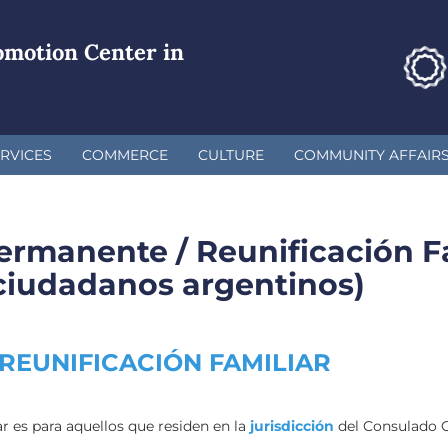
omotion Center in
RVICES
COMMERCE
CULTURE
COMMUNITY AFFAIR
ermanente / Reunificación Fa
 ciudadanos argentinos)
REUNIFICACIÓN FAMILIAR
ar es para aquellos que residen en la
jurisdicción
del Consulado G