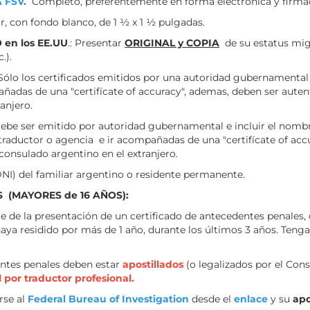
 FSV
.
Completo, preferentemente en forma electrónica y firmado
lor, con fondo blanco, de 1 ½ x 1 ½ pulgadas.
en los EE.UU
.: Presentar
ORIGINAL y COPIA
de su estatus migra
.).
. Sólo los certificados emitidos por una autoridad gubernamental
añadas de una "certifícate of accuracy", ademas, deben ser aute
anjero.
 Debe ser emitido por autoridad gubernamental e incluir el nombr
n traductor o agencia e ir acompañadas de una "certifícate of ac
consulado argentino en el extranjero.
NI) del familiar argentino o residente permanente.
 (MAYORES de 16 AÑOS):
iere de la presentación de un certificado de antecedentes penales,
ya residido por más de 1 año, durante los últimos 3 años. Teng
dentes penales deben estar
apostillados
(o legalizados por el Con
 por traductor profesional.
rse al
Federal Bureau of Investigation
desde el
enlace
y su
apo