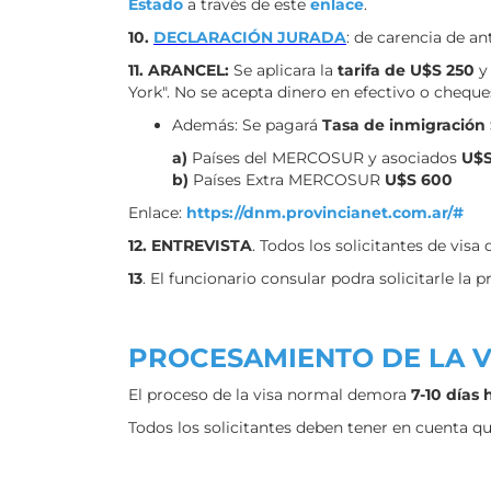
Estado
a través de este
enlace
.
10
.
DECLARACIÓN JURADA
: de carencia de an
11. ARANCEL:
Se aplicara la
tarifa de
U$S 250
y
York". No se acepta dinero en efectivo o cheque
Además:
Se pagará
Tasa de inmigració
a)
Países del MERCOSUR y asociados
U$S
b)
Países Extra MERCOSUR
U$S 600
Enlace:
https://dnm.provincianet.com.ar/#
12. ENTREVISTA
. Todos los solicitantes de vis
13
. El funcionario consular podra solicitarle la
PROCESAMIENTO DE LA V
El proceso de la visa normal demora
7-10 días 
Todos los solicitantes deben tener en cuenta 