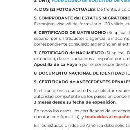
3. UN (1)
FORMULARIO de SOLICITUD DE VISA
4. DOS (2) FOTOS ACTUALES
: De frente, a co
5. COMPROBANTE del ESTATUS MIGRATORIO 
Extranjero, visa válida, formulario I-20 válido, etc
6
.
CERTIFICADO DE MATRIMONIO
(Si aplica)
español por un traductor o agencia e ir acomp
correspondiente consulado argentino en el extr
7
.
CERTIFICADO de NACIMIENTO
(Si aplica).
extendida); de ser traducidos al español por u
Apostilla de La Haya
o por el correspondiente 
8
.
DOCUMENTO NACIONAL DE IDENTIDAD
(D
9. CERTIFICADO de ANTECEDENTES PENALES
Si el tipo de visa que usted va a solicitar requ
autoridad competente de los países en donde ha
3 meses desde su fecha de expedición
.
En todos los casos, los certificados de antece
cuentan con Apostilla), y
traducidos al español
En los Estados Unidos de América debe solicita