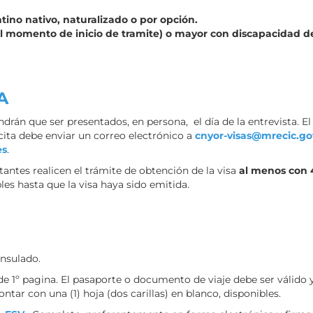
ino nativo, naturalizado o por opción.
al momento de inicio de tramite) o mayor con discapacidad 
A
drán que ser presentados, en persona, el día de la entrevista. E
cita debe enviar un correo electrónico a
cnyor-visas@mrecic.go
es
.
antes realicen el trámite de obtención de la visa
al menos con 4
les hasta que la visa haya sido emitida.
onsulado.
e 1º pagina. El pasaporte o documento de viaje debe ser válido 
ontar con una (1) hoja (dos carillas) en blanco, disponibles.